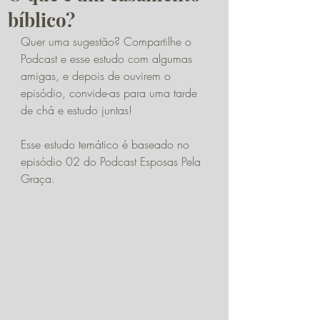
bíblico?
Quer uma sugestão? Compartilhe o 
Podcast e esse estudo com algumas 
amigas, e depois de ouvirem o 
episódio, convide-as para uma tarde 
de chá e estudo juntas!
Esse estudo temático é baseado no 
episódio 02 do Podcast Esposas Pela 
Graça. 