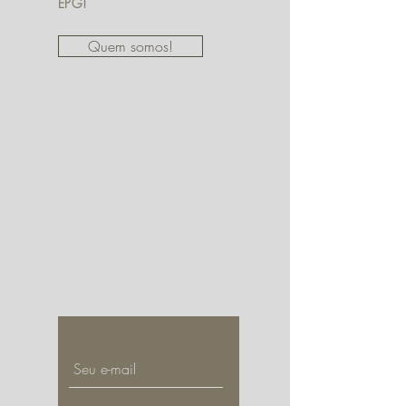
EPG!
Quem somos!
Faça parte da
comunidade EPG,
e não perca
nenhuma
novidade!