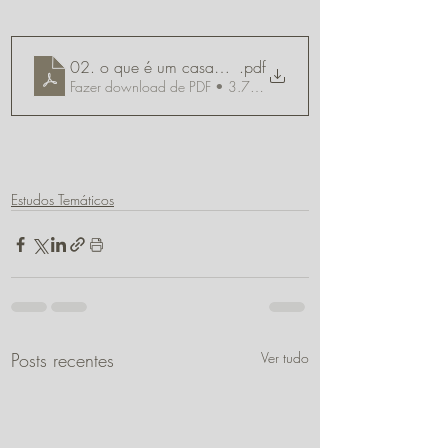
02. o que é um casamento bíblico
.pdf
Fazer download de PDF • 3.77MB
Estudos Temáticos
Posts recentes
Ver tudo